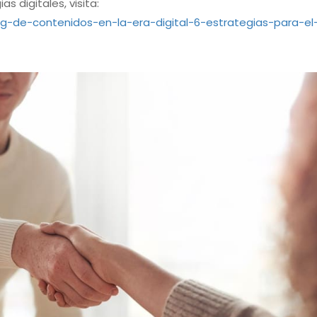
 digitales, visita:
-de-contenidos-en-la-era-digital-6-estrategias-para-el-