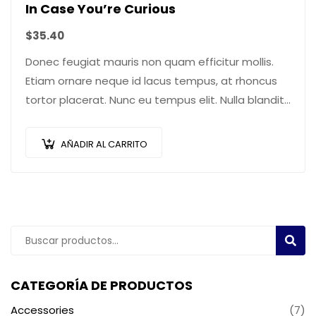
In Case You’re Curious
$
35.40
Donec feugiat mauris non quam efficitur mollis.
Etiam ornare neque id lacus tempus, at rhoncus
tortor placerat. Nunc eu tempus elit. Nulla blandit
sapien non dictum dictum.
AÑADIR AL CARRITO
Buscar
BUSC
por:
CATEGORÍA DE PRODUCTOS
Accessories
(7)