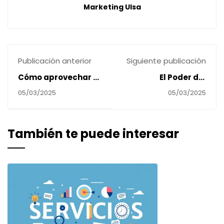
Marketing Ulsa
Publicación anterior
Siguiente publicación
Cómo aprovechar el
El Poder del
poder de los micro y
Storytelling en el
05/03/2025
05/03/2025
nano-influencers en
Marketing Digital
tu estrategia de
marketing
También te puede interesar